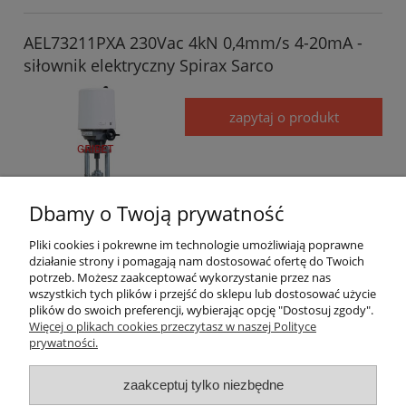
AEL73211PXA 230Vac 4kN 0,4mm/s 4-20mA -
siłownik elektryczny Spirax Sarco
zapytaj o produkt
Dbamy o Twoją prywatność
Pliki cookies i pokrewne im technologie umożliwiają poprawne
działanie strony i pomagają nam dostosować ofertę do Twoich
«
1
2
3
4
5
...
65
»
potrzeb. Możesz zaakceptować wykorzystanie przez nas
wszystkich tych plików i przejść do sklepu lub dostosować użycie
plików do swoich preferencji, wybierając opcję "Dostosuj zgody".
Pomoc
Więcej o plikach cookies przeczytasz w naszej Polityce
prywatności.
Dostawa
zaakceptuj tylko niezbędne