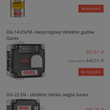
do koszyka
DG-14.EN/M- dwuprogowy detektor gazów
Gazex
551,67 zł
448,51 zł
Cena netto:
do koszyka
DG-22.EN - detektor tlenku węgla Gazex
686,78 zł