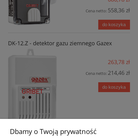
558,36 zł
Cena netto:
do koszyka
DK-12.Z - detektor gazu ziemnego Gazex
263,78 zł
214,46 zł
Cena netto:
do koszyka
Dbamy o Twoją prywatność