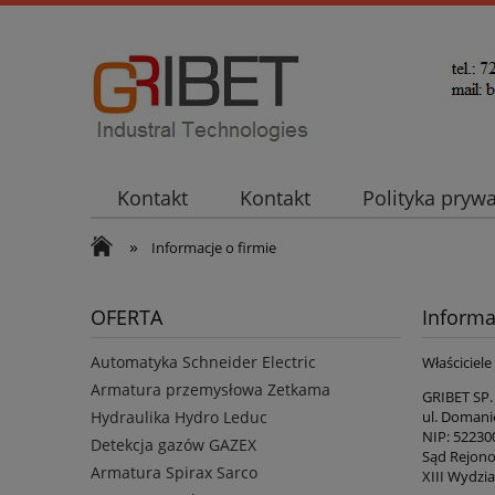
Kontakt
Kontakt
Polityka pryw
»
Informacje o firmie
OFERTA
Informa
Automatyka Schneider Electric
Właściciele
Armatura przemysłowa Zetkama
GRIBET SP.
ul. Domani
Hydraulika Hydro Leduc
NIP: 52230
Detekcja gazów GAZEX
Sąd Rejono
Armatura Spirax Sarco
XIII Wydzi