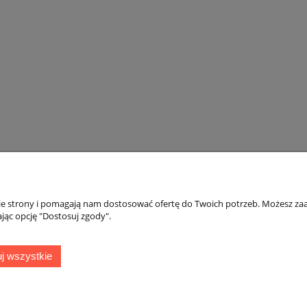
nie strony i pomagają nam dostosować ofertę do Twoich potrzeb. Możesz zaa
Moje konto
Gwarancja
jąc opcję "Dostosuj zgody".
Twoje zamówienia
Gwarancja
j wszystkie
Ustawienia konta
Zwroty i reklamac
ień
Przechowalnia