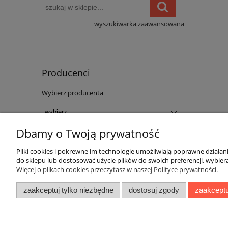
wyszukiwarka zaawansowana
Producenci
Wybierz producenta
Dbamy o Twoją prywatność
Pliki cookies i pokrewne im technologie umożliwiają poprawne działa
Pomoc
Dostawa
do sklepu lub dostosować użycie plików do swoich preferencji, wybiera
Więcej o plikach cookies przeczytasz w naszej Polityce prywatności.
Jak kupować
Faktury i paragony
zaakceptuj tylko niezbędne
dostosuj zgody
zaakceptu
Polityka prywatności
Koszty dostawy
Ustawienia plików cookies
Czas realizacji zamów
Częste pytania
Sposoby płatności