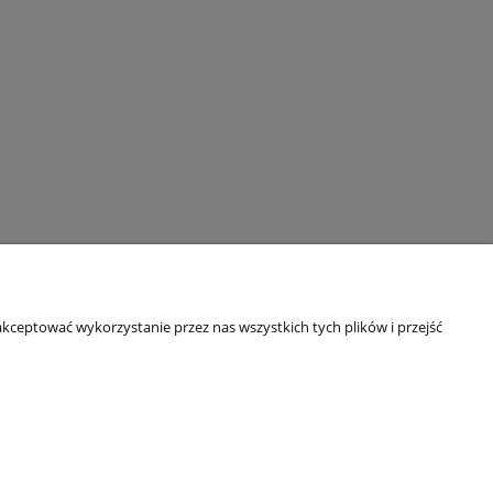
kceptować wykorzystanie przez nas wszystkich tych plików i przejść
O firmie
Kontakt
je
Informacje o firmie