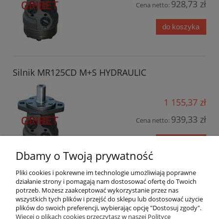
928,73 zł
Cena netto:
do koszyka
Silnik MR125CD M+S HYDRAULIC
1 155,37 zł
939,33 zł
Cena netto:
do koszyka
Dbamy o Twoją prywatność
Pliki cookies i pokrewne im technologie umożliwiają poprawne
działanie strony i pomagają nam dostosować ofertę do Twoich
«
1
2
3
4
5
...
21
»
potrzeb. Możesz zaakceptować wykorzystanie przez nas
wszystkich tych plików i przejść do sklepu lub dostosować użycie
plików do swoich preferencji, wybierając opcję "Dostosuj zgody".
Pomoc
Więcej o plikach cookies przeczytasz w naszej Polityce