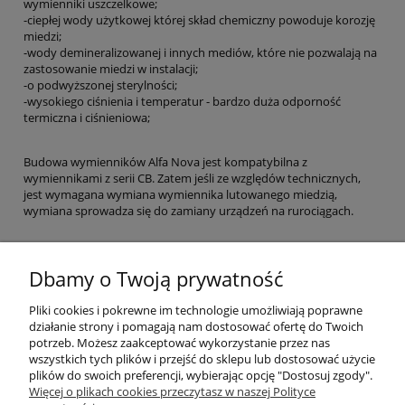
wymienniki uszczelkowe;
-ciepłej wody użytkowej której skład chemiczny powoduje korozję
miedzi;
-wody demineralizowanej i innych mediów, które nie pozwalają na
zastosowanie miedzi w instalacji;
-o podwyższonej sterylności;
-wysokiego ciśnienia i temperatur - bardzo duża odporność
termiczna i ciśnieniowa;
Budowa wymienników Alfa Nova jest kompatybilna z
wymiennikami z serii CB. Zatem jeśli ze względów technicznych,
jest wymagana wymiana wymiennika lutowanego miedzią,
wymiana sprowadza się do zamiany urządzeń na rurociągach.
Potrzebujesz wersji, której nie znalazłeś w naszym sklepie
Dbamy o Twoją prywatność
prosimy o kontakt z działem handlowym:
Pliki cookies i pokrewne im technologie umożliwiają poprawne
MAIL:
biuro@gribet.pl
TEL. 722 282 101
działanie strony i pomagają nam dostosować ofertę do Twoich
Pliki do pobrania:
potrzeb. Możesz zaakceptować wykorzystanie przez nas
wszystkich tych plików i przejść do sklepu lub dostosować użycie
Karta katalogowa
plików do swoich preferencji, wybierając opcję "Dostosuj zgody".
Pomoc
Więcej o plikach cookies przeczytasz w naszej Polityce