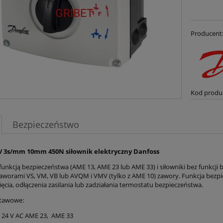
Producent
Kod produ
Bezpieczeństwo
V 3s/mm 10mm 450N siłownik elektryczny Danfoss
z funkcją bezpieczeństwa (AME 13, AME 23 lub AME 33) i siłowniki bez funkc
zaworami VS, VM, VB lub AVQM i VMV (tylko z AME 10) zawory. Funkcja bez
ęcia, odłączenia zasilania lub zadziałania termostatu bezpieczeństwa.
tawowe:
a 24 V AC AME 23, AME 33