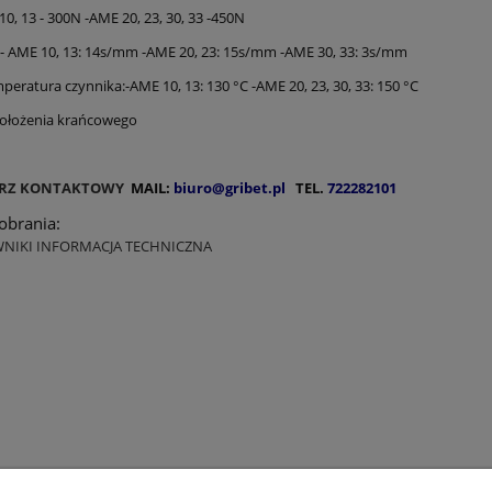
 10, 13 - 300N -AME 20, 23, 30, 33 -450N
:- AME 10, 13: 14s/mm -AME 20, 23: 15s/mm -AME 30, 33: 3s/mm
peratura czynnika:-AME 10, 13: 130 °C -AME 20, 23, 30, 33: 150 °C
y położenia krańcowego
RZ KONTAKTOWY
MAIL:
biuro@gribet.pl
TEL.
722282101
pobrania:
WNIKI INFORMACJA TECHNICZNA