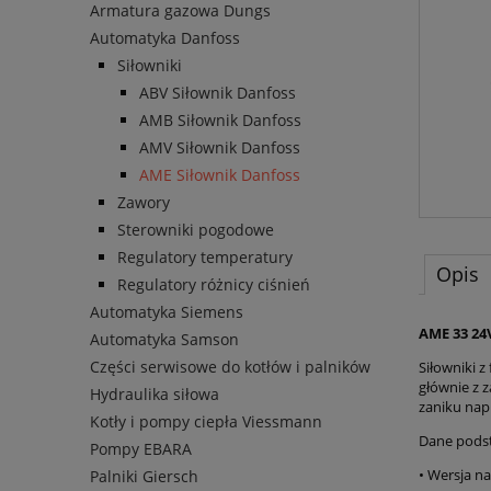
Armatura gazowa Dungs
Automatyka Danfoss
Siłowniki
ABV Siłownik Danfoss
AMB Siłownik Danfoss
AMV Siłownik Danfoss
AME Siłownik Danfoss
Zawory
Sterowniki pogodowe
Regulatory temperatury
Opis
Regulatory różnicy ciśnień
Automatyka Siemens
AME 33 24
Automatyka Samson
Części serwisowe do kotłów i palników
Siłowniki 
głównie z 
Hydraulika siłowa
zaniku napi
Kotły i pompy ciepła Viessmann
Dane pods
Pompy EBARA
• Wersja n
Palniki Giersch