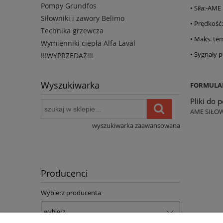
Pompy Grundfos
• Siła:-AME
Siłowniki i zawory Belimo
• Prędkość
Technika grzewcza
• Maks. tem
Wymienniki ciepła Alfa Laval
• Sygnał
!!!WYPRZEDAŻ!!!
Wyszukiwarka
FORMULA
Pliki do 
AME SIŁO
wyszukiwarka zaawansowana
Producenci
Wybierz producenta