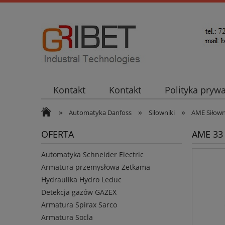
Kontakt
Kontakt
Polityka pryw
»
»
»
Automatyka Danfoss
Siłowniki
AME Siłown
OFERTA
AME 33 
Automatyka Schneider Electric
Armatura przemysłowa Zetkama
Hydraulika Hydro Leduc
Detekcja gazów GAZEX
Armatura Spirax Sarco
Armatura Socla