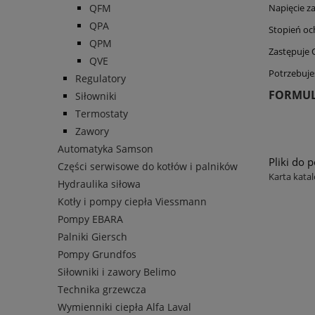
QFM
Napięcie za
QPA
Stopień oc
QPM
Zastępuje
QVE
Potrzebuje
Regulatory
FORMUL
Siłowniki
Termostaty
Zawory
Automatyka Samson
Pliki do 
Części serwisowe do kotłów i palników
Karta kata
Hydraulika siłowa
Kotły i pompy ciepła Viessmann
Pompy EBARA
Palniki Giersch
Pompy Grundfos
Siłowniki i zawory Belimo
Technika grzewcza
Wymienniki ciepła Alfa Laval