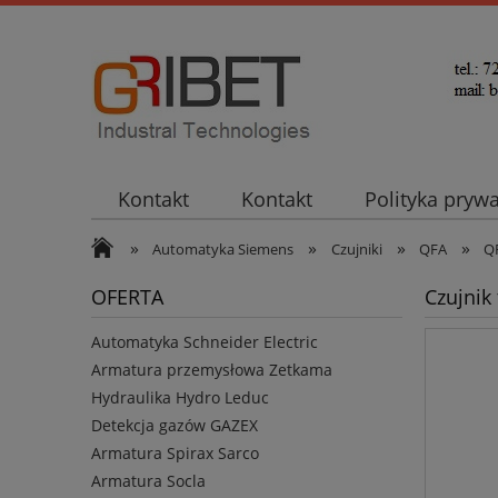
Kontakt
Kontakt
Polityka pryw
»
»
»
»
Automatyka Siemens
Czujniki
QFA
Q
OFERTA
Czujnik
Automatyka Schneider Electric
Armatura przemysłowa Zetkama
Hydraulika Hydro Leduc
Detekcja gazów GAZEX
Armatura Spirax Sarco
Armatura Socla