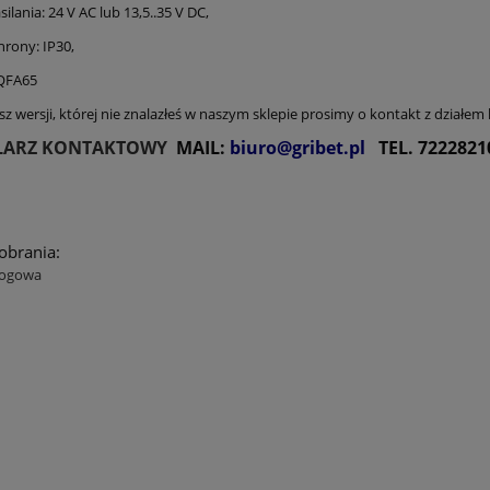
silania: 24 V AC lub 13,5..35 V DC,
hrony: IP30,
 QFA65
sz wersji, której nie znalazłeś w naszym sklepie prosimy o kontakt z działe
ARZ KONTAKTOWY
MAIL:
biuro@gribet.pl
TEL.
7222821
pobrania:
logowa