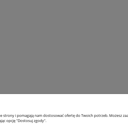
nie strony i pomagają nam dostosować ofertę do Twoich potrzeb. Możesz zaa
Moje konto
Gwarancja
jąc opcję "Dostosuj zgody".