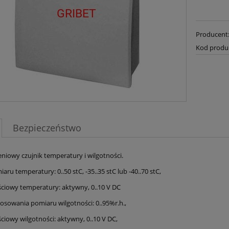
Producent
Kod produ
Bezpieczeństwo
niowy czujnik temperatury i wilgotności.
aru temperatury: 0..50 stC, -35..35 stC lub -40..70 stC,
ściowy temperatury: aktywny, 0..10 V DC
tosowania pomiaru wilgotności: 0..95%r.h.,
ciowy wilgotności: aktywny, 0..10 V DC,