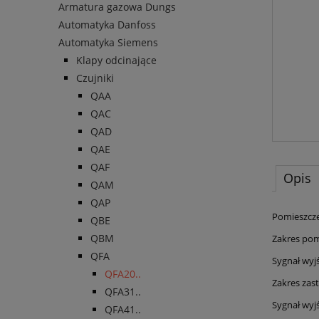
Armatura gazowa Dungs
Automatyka Danfoss
Automatyka Siemens
Klapy odcinające
Czujniki
QAA
QAC
QAD
QAE
QAF
Opis
QAM
QAP
Pomieszcze
QBE
QBM
Zakres pomi
QFA
Sygnał wyj
QFA20..
Zakres zas
QFA31..
Sygnał wyjś
QFA41..