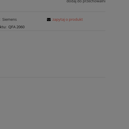
dodaj do przechowalni
:
Siemens
zapytaj o produkt
ktu:
QFA 2060