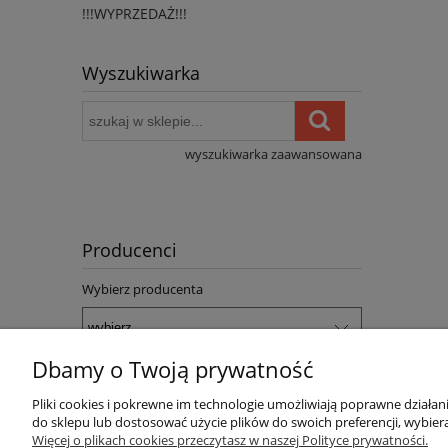
!!!WYPRZEDAŻ!!!
Wyszukiwarka
wyszukiwarka zaawansowana
Producenci
Wybierz producenta
Dbamy o Twoją prywatność
Pliki cookies i pokrewne im technologie umożliwiają poprawne działa
Pomoc
Dostawa
do sklepu lub dostosować użycie plików do swoich preferencji, wybiera
Więcej o plikach cookies przeczytasz w naszej Polityce prywatności.