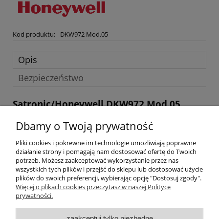
Kod produktu:
DKW972 Mod.05
Opis
Bezpieczeństwo
Satronic/Honeywell DKW972 Mod.05
Potrzebujesz wersji, której nie znalazłeś w naszym sklepie prosimy
Dbamy o Twoją prywatność
o kontakt z działem handlowym:
Pliki cookies i pokrewne im technologie umożliwiają poprawne
FORMULARZ
działanie strony i pomagają nam dostosować ofertę do Twoich
KONTAKTOWY
MAIL:
biuro@gribet.pl
TEL.
potrzeb. Możesz zaakceptować wykorzystanie przez nas
722282101
wszystkich tych plików i przejść do sklepu lub dostosować użycie
plików do swoich preferencji, wybierając opcję "Dostosuj zgody".
Pomoc
Więcej o plikach cookies przeczytasz w naszej Polityce
prywatności.
Dostawa
zaakceptuj tylko niezbędne