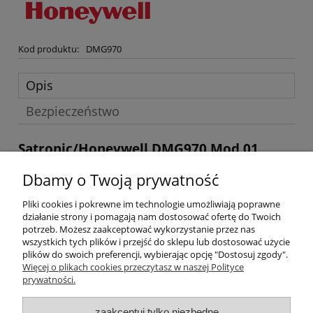
Kod produktu:
DMG970
Opis
Bezpieczeństwo
Satronic/Honeywell DMG970 Mod.01
Potrzebujesz wersji, której nie znalazłeś w naszym sklepie prosimy
Dbamy o Twoją prywatność
o kontakt z działem handlowym:
Pliki cookies i pokrewne im technologie umożliwiają poprawne
FORMULARZ
działanie strony i pomagają nam dostosować ofertę do Twoich
KONTAKTOWY
MAIL:
biuro@gribet.pl
TEL.
potrzeb. Możesz zaakceptować wykorzystanie przez nas
722282101
wszystkich tych plików i przejść do sklepu lub dostosować użycie
plików do swoich preferencji, wybierając opcję "Dostosuj zgody".
Pomoc
Więcej o plikach cookies przeczytasz w naszej Polityce
prywatności.
Dostawa
zaakceptuj tylko niezbędne