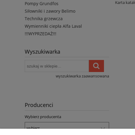
Karta kata
Pompy Grundfos
Siłowniki i zawory Belimo
Technika grzewcza
Wymienniki ciepła Alfa Laval
!!!WYPRZEDAŻ!!!
Wyszukiwarka
wyszukiwarka zaawansowana
Producenci
Wybierz producenta