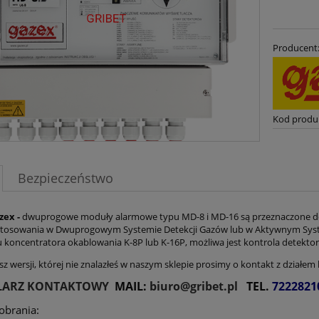
Producent
Kod produ
Bezpieczeństwo
zex -
dwuprogowe moduły alarmowe typu MD-8 i MD-16 są przeznaczone do k
tosowania w Dwuprogowym Systemie Detekcji Gazów lub w Aktywnym System
 koncentratora okablowania K-8P lub K-16P, możliwa jest kontrola detekt
sz wersji, której nie znalazłeś w naszym sklepie prosimy o kontakt z działe
ARZ KONTAKTOWY
MAIL:
biuro@gribet.pl
TEL.
7222821
pobrania: