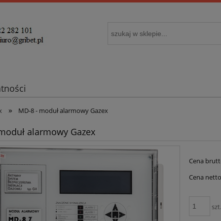
atności
»
x
MD-8 - moduł alarmowy Gazex
 moduł alarmowy Gazex
Cena brutt
Cena netto
szt