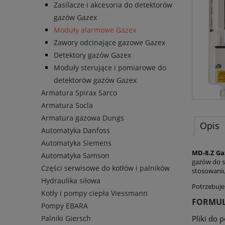
Zasilacze i akcesoria do detektorów
gazów Gazex
Moduły alarmowe Gazex
Zawory odcinające gazowe Gazex
Detektory gazów Gazex
Moduły sterujące i pomiarowe do
detektorów gazów Gazex
Armatura Spirax Sarco
Armatura Socla
Armatura gazowa Dungs
Opis
Automatyka Danfoss
Automatyka Siemens
MD-8.Z Ga
Automatyka Samson
gazów do s
Części serwisowe do kotłów i palników
stosowaniu
Hydraulika siłowa
Potrzebuje
Kotły i pompy ciepła Viessmann
FORMUL
Pompy EBARA
Palniki Giersch
Pliki do 