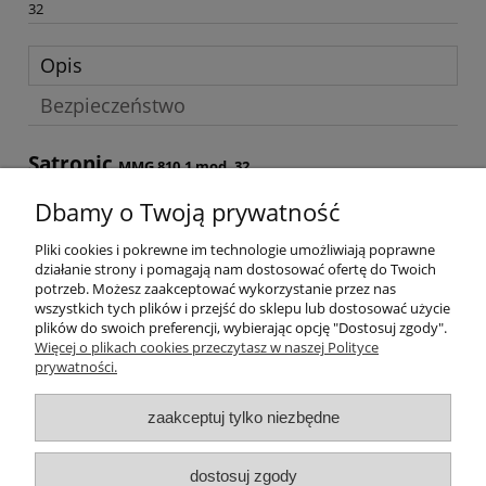
32
Opis
Bezpieczeństwo
Satronic
MMG 810.1 mod. 32
Potrzebujesz wersji, której nie znalazłeś w naszym sklepie prosimy
Dbamy o Twoją prywatność
o kontakt z działem handlowym:
Pliki cookies i pokrewne im technologie umożliwiają poprawne
FORMULARZ
działanie strony i pomagają nam dostosować ofertę do Twoich
KONTAKTOWY
MAIL:
biuro@gribet.pl
TEL.
potrzeb. Możesz zaakceptować wykorzystanie przez nas
722282101
wszystkich tych plików i przejść do sklepu lub dostosować użycie
plików do swoich preferencji, wybierając opcję "Dostosuj zgody".
Pomoc
Więcej o plikach cookies przeczytasz w naszej Polityce
prywatności.
Dostawa
zaakceptuj tylko niezbędne
Moje konto
dostosuj zgody