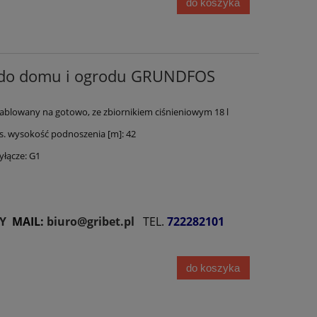
do koszyka
 do domu i ogrodu GRUNDFOS
blowany na gotowo, ze zbiornikiem ciśnieniowym 18 l
 wysokość podnoszenia [m]: 42
łącze: G1
Y
MAIL:
biuro@gribet.pl
TEL.
722282101
do koszyka