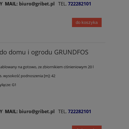
Y
MAIL:
biuro@gribet.pl
TEL.
722282101
do koszyka
a do domu i ogrodu GRUNDFOS
ablowany na gotowo, ze zbiornikiem ciśnieniowym 20 l
 wysokość podnoszenia [m]: 42
łącze: G1
Y
MAIL:
biuro@gribet.pl
TEL.
722282101