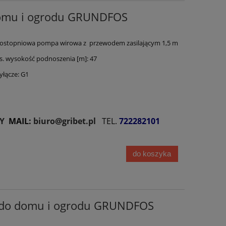
domu i ogrodu GRUNDFOS
ostopniowa pompa wirowa z przewodem zasilającym 1,5 m
 wysokość podnoszenia [m]: 47
łącze: G1
Y
MAIL:
biuro@gribet.pl
TEL.
722282101
do koszyka
 do domu i ogrodu GRUNDFOS