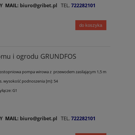
Y
MAIL:
biuro@gribet.pl
TEL.
722282101
do koszyka
domu i ogrodu GRUNDFOS
ostopniowa pompa wirowa z przewodem zasilającym 1,5 m
 wysokość podnoszenia [m]: 54
łącze: G1
Y
MAIL:
biuro@gribet.pl
TEL.
722282101