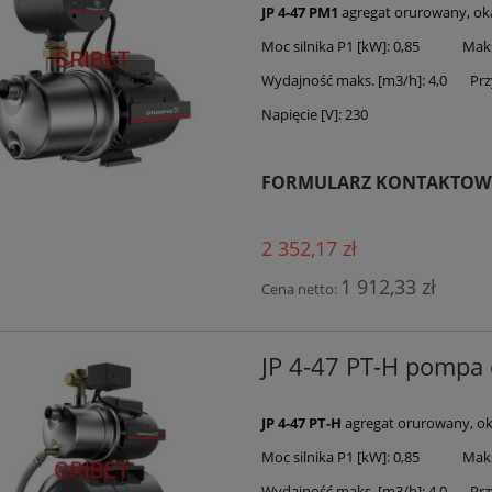
JP 4-47 PM1
agregat orurowany, ok
Moc silnika P1 [kW]: 0,85 Maks.
Wydajność maks. [m3/h]: 4,0 Przy
Napięcie [V]: 230
FORMULARZ KONTAKTOW
2 352,17 zł
1 912,33 zł
Cena netto:
JP 4-47 PT-H pomp
JP 4-47 PT-H
agregat orurowany, ok
Moc silnika P1 [kW]: 0,85 Maks.
Wydajność maks. [m3/h]: 4,0 Przy