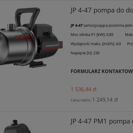
JP 4-47 pompa do 
JP 4-47
samozysająca pozioma jedn
Moc silnika P1 [kW]: 0,85 Maks.
Wydajność maks. [m3/h]: 4,0 Przy
Napięcie [V]: 230
FORMULARZ KONTAKTOW
1 536,44 zł
1 249,14 zł
Cena netto:
JP 4-47 PM1 pompa