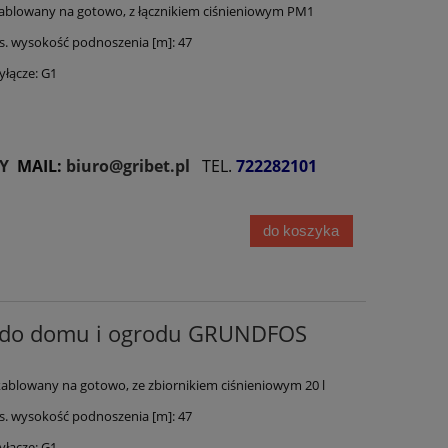
ablowany na gotowo, z łącznikiem ciśnieniowym PM1
 wysokość podnoszenia [m]: 47
łącze: G1
Y
MAIL:
biuro@gribet.pl
TEL.
722282101
do koszyka
a do domu i ogrodu GRUNDFOS
ablowany na gotowo, ze zbiornikiem ciśnieniowym 20 l
 wysokość podnoszenia [m]: 47
łącze: G1