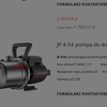
FORMULARZ KONTAKTOW
2 205,54 zł
1 793,12 zł
Cena netto:
JP 4-54 pompa do 
JP 4-54
samozysająca pozioma jedn
Moc silnika P1 [kW]: 1,13 Maks.
Wydajność maks. [m3/h]: 4,0 Przy
Napięcie [V]: 230
FORMULARZ KONTAKTOW