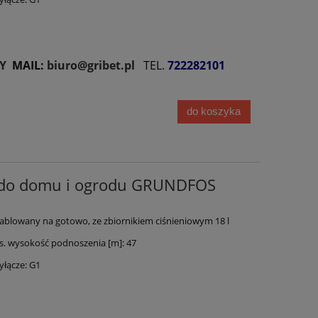
Y
MAIL:
biuro@gribet.pl
TEL.
722282101
do koszyka
 do domu i ogrodu GRUNDFOS
blowany na gotowo, ze zbiornikiem ciśnieniowym 18 l
 wysokość podnoszenia [m]: 47
łącze: G1