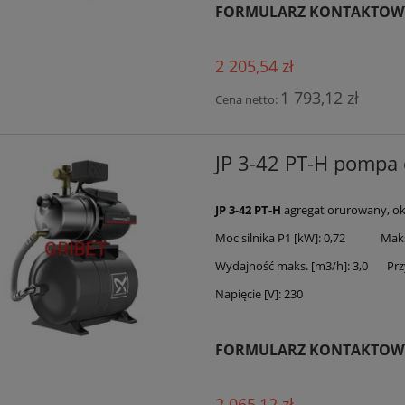
FORMULARZ KONTAKTOW
2 205,54 zł
1 793,12 zł
Cena netto:
JP 3-42 PT-H pomp
JP 3-42 PT-H
agregat orurowany, ok
Moc silnika P1 [kW]: 0,72 Maks.
Wydajność maks. [m3/h]: 3,0 Przy
Napięcie [V]: 230
FORMULARZ KONTAKTOW
2 065,12 zł