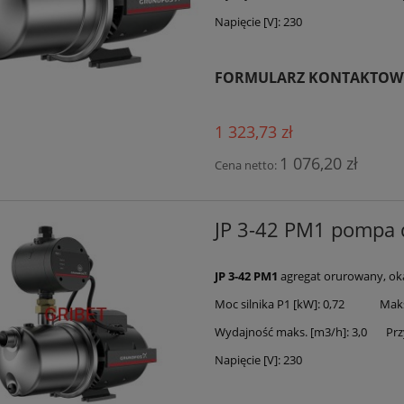
Napięcie [V]: 230
FORMULARZ KONTAKTOW
1 323,73 zł
1 076,20 zł
Cena netto:
JP 3-42 PM1 pompa
JP 3-42 PM1
agregat orurowany, ok
Moc silnika P1 [kW]: 0,72 Maks.
Wydajność maks. [m3/h]: 3,0 Przy
Napięcie [V]: 230