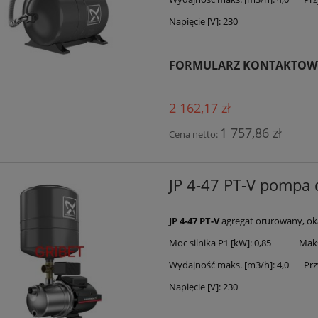
Napięcie [V]: 230
FORMULARZ KONTAKTOW
2 162,17 zł
1 757,86 zł
Cena netto:
JP 4-47 PT-V pompa
JP 4-47 PT-V
agregat orurowany, oka
Moc silnika P1 [kW]: 0,85 Maks.
Wydajność maks. [m3/h]: 4,0 Przy
Napięcie [V]: 230