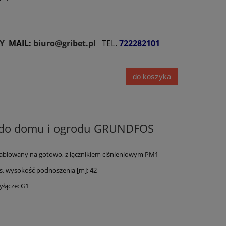
Y
MAIL:
biuro@gribet.pl
TEL.
722282101
do koszyka
 do domu i ogrodu GRUNDFOS
ablowany na gotowo, z łącznikiem ciśnieniowym PM1
 wysokość podnoszenia [m]: 42
łącze: G1