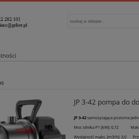
atności
os
JP 3-42 pompa do 
JP 3-42
samozysająca pozioma jedn
Moc silnika P1 [kW]: 0,72 Maks.
Wydajność maks. [m3/h]: 3,0 Przy