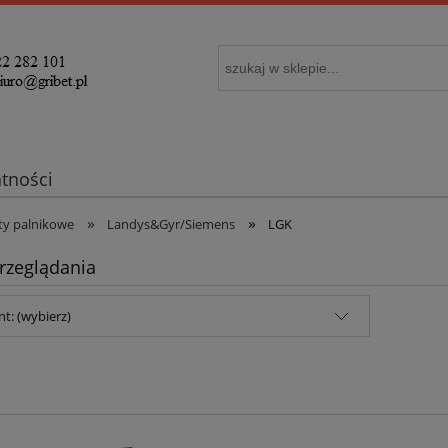
atności
»
»
y palnikowe
Landys&Gyr/Siemens
LGK
rzeglądania
t: (wybierz)