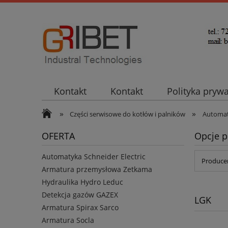
Kontakt
Kontakt
Polityka pryw
»
»
Części serwisowe do kotłów i palników
Automat
OFERTA
Opcje p
Automatyka Schneider Electric
Producen
Armatura przemysłowa Zetkama
Hydraulika Hydro Leduc
Detekcja gazów GAZEX
LGK
Armatura Spirax Sarco
Armatura Socla