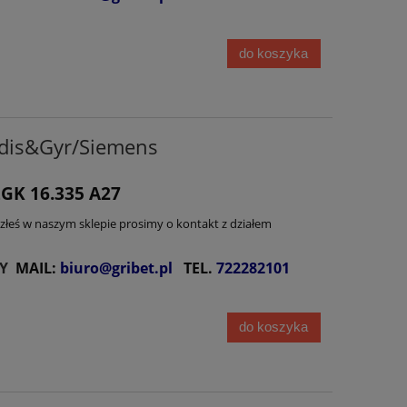
do koszyka
dis&Gyr/Siemens
GK 16.335 A27
lazłeś w naszym sklepie prosimy o kontakt z działem
Y
MAIL:
biuro@gribet.pl
TEL.
722282101
do koszyka