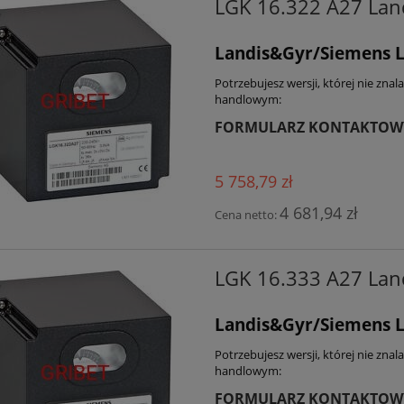
LGK 16.322 A27 Lan
Landis&Gyr/Siemens L
Potrzebujesz wersji, której nie zna
handlowym:
FORMULARZ KONTAKTOW
5 758,79 zł
4 681,94 zł
Cena netto:
LGK 16.333 A27 Lan
Landis&Gyr/Siemens L
Potrzebujesz wersji, której nie zna
handlowym:
FORMULARZ KONTAKTOW