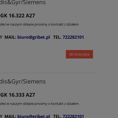
dis&Gyr/Siemens
GK 16.322 A27
lazłeś w naszym sklepie prosimy o kontakt z działem
Y
MAIL:
biuro@gribet.pl
TEL.
722282101
do koszyka
dis&Gyr/Siemens
GK 16.333 A27
lazłeś w naszym sklepie prosimy o kontakt z działem
Y
MAIL:
biuro@gribet.pl
TEL.
722282101