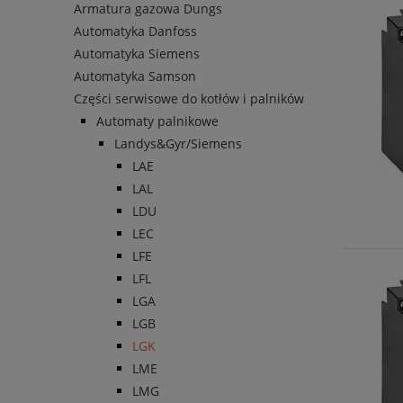
Armatura gazowa Dungs
Automatyka Danfoss
Automatyka Siemens
Automatyka Samson
Części serwisowe do kotłów i palników
Automaty palnikowe
Landys&Gyr/Siemens
LAE
LAL
LDU
LEC
LFE
LFL
LGA
LGB
LGK
LME
LMG