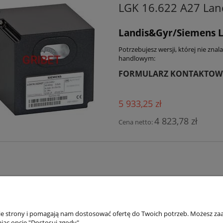
LGK 16.622 A27 Lan
Landis&Gyr/Siemens L
Potrzebujesz wersji, której nie zna
handlowym:
FORMULARZ KONTAKTOW
5 933,25 zł
4 823,78 zł
Cena netto:
nie strony i pomagają nam dostosować ofertę do Twoich potrzeb. Możesz zaa
Moje konto
Gwarancja
jąc opcję "Dostosuj zgody".