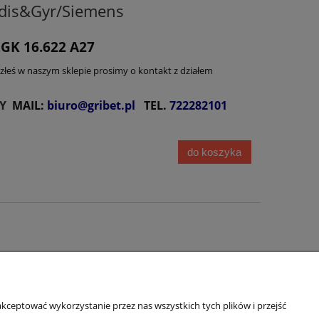
dis&Gyr/Siemens
GK 16.622 A27
lazłeś w naszym sklepie prosimy o kontakt z działem
Y
MAIL:
biuro@gribet.pl
TEL.
722282101
do koszyka
kceptować wykorzystanie przez nas wszystkich tych plików i przejść
O firmie