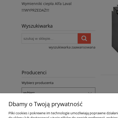
Wymienniki ciepła Alfa Laval
!!!WYPRZEDAŻ!!!
Wyszukiwarka
wyszukiwarka zaawansowana
Producenci
Wybierz producenta
Dbamy o Twoją prywatność
Pliki cookies i pokrewne im technologie umożliwiają poprawne działa
Pomoc
Dostawa
do sklepu lub dostosować użycie plików do swoich preferencji, wybiera