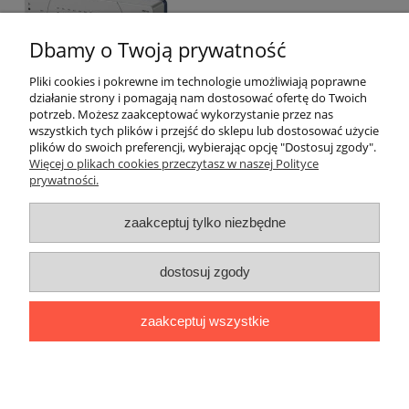
1 819,92 zł
Dbamy o Twoją prywatność
1 479,61 zł
Cena netto:
Pliki cookies i pokrewne im technologie umożliwiają poprawne
do koszyka
działanie strony i pomagają nam dostosować ofertę do Twoich
potrzeb. Możesz zaakceptować wykorzystanie przez nas
wszystkich tych plików i przejść do sklepu lub dostosować użycie
plików do swoich preferencji, wybierając opcję "Dostosuj zgody".
Pomoc
Więcej o plikach cookies przeczytasz w naszej Polityce
prywatności.
Dostawa
zaakceptuj tylko niezbędne
Moje konto
dostosuj zgody
Gwarancja
zaakceptuj wszystkie
O firmie
pokaż pełną wersję strony