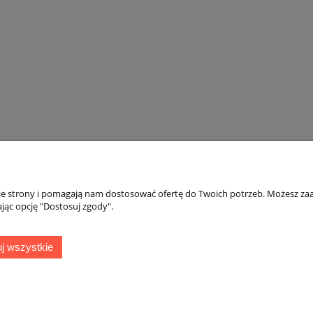
nie strony i pomagają nam dostosować ofertę do Twoich potrzeb. Możesz zaa
Moje konto
Gwarancja
jąc opcję "Dostosuj zgody".
Twoje zamówienia
Gwarancja
j wszystkie
Ustawienia konta
Zwroty i reklamac
ień
Przechowalnia