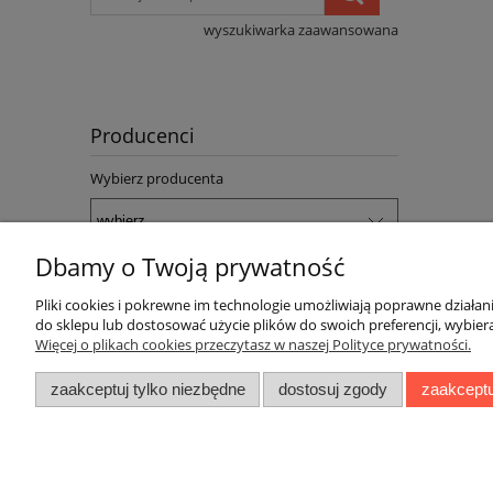
wyszukiwarka zaawansowana
Producenci
Wybierz producenta
Dbamy o Twoją prywatność
Pliki cookies i pokrewne im technologie umożliwiają poprawne działa
Pomoc
Dostawa
do sklepu lub dostosować użycie plików do swoich preferencji, wybiera
Więcej o plikach cookies przeczytasz w naszej Polityce prywatności.
Jak kupować
Faktury i paragony
zaakceptuj tylko niezbędne
dostosuj zgody
zaakceptu
Polityka prywatności
Koszty dostawy
Ustawienia plików cookies
Czas realizacji zamów
Częste pytania
Sposoby płatności