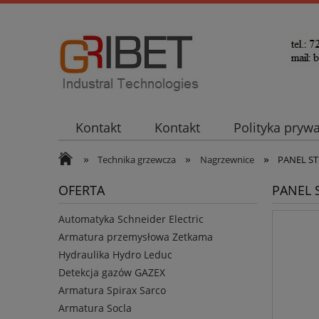
Kontakt
Kontakt
Polityka pryw
»
»
»
Technika grzewcza
Nagrzewnice
PANEL ST
OFERTA
PANEL 
Automatyka Schneider Electric
Armatura przemysłowa Zetkama
Hydraulika Hydro Leduc
Detekcja gazów GAZEX
Armatura Spirax Sarco
Armatura Socla