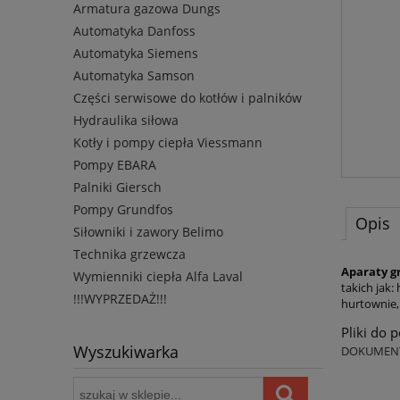
Armatura gazowa Dungs
Automatyka Danfoss
Automatyka Siemens
Automatyka Samson
Części serwisowe do kotłów i palników
Hydraulika siłowa
Kotły i pompy ciepła Viessmann
Pompy EBARA
Palniki Giersch
Pompy Grundfos
Opis
Siłowniki i zawory Belimo
Technika grzewcza
Aparaty g
Wymienniki ciepła Alfa Laval
takich jak
!!!WYPRZEDAŻ!!!
hurtownie,
Pliki do 
Wyszukiwarka
DOKUMENT