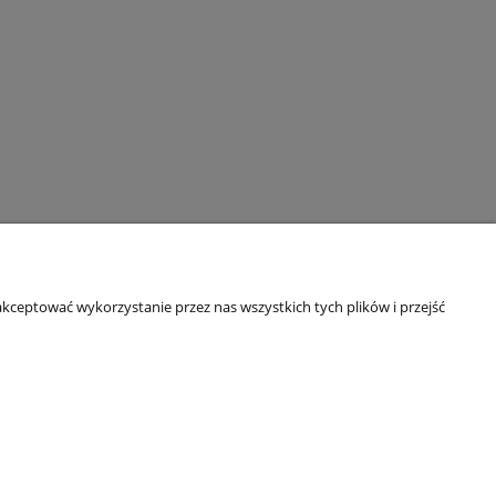
kceptować wykorzystanie przez nas wszystkich tych plików i przejść
O firmie
Kontakt
je
Informacje o firmie