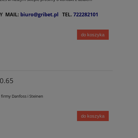
Y
MAIL:
biuro@gribet.pl
TEL.
722282101
do koszyka
0.65
firmy Danfoss i Steinen
do koszyka