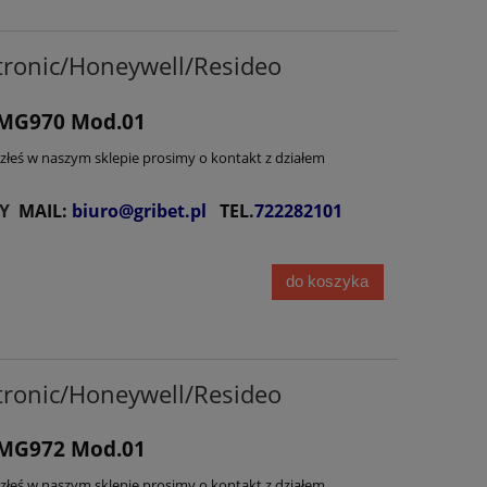
ronic/Honeywell/Resideo
DMG970 Mod.01
lazłeś w naszym sklepie prosimy o kontakt z działem
Y
MAIL:
biuro@gribet.pl
TEL.
722282101
do koszyka
ronic/Honeywell/Resideo
DMG972 Mod.01
lazłeś w naszym sklepie prosimy o kontakt z działem