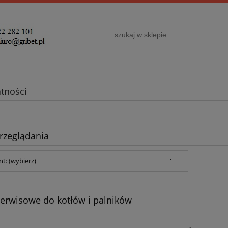
atności
rzeglądania
t: (wybierz)
serwisowe do kotłów i palników