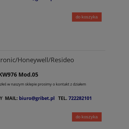
do koszyka
onic/Honeywell/Resideo
DKW976 Mod.05
lazłeś w naszym sklepie prosimy o kontakt z działem
Y
MAIL:
biuro@gribet.pl
TEL.
722282101
do koszyka