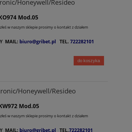
onic/Honeywell/Resideo
DKO974 Mod.05
lazłeś w naszym sklepie prosimy o kontakt z działem
Y
MAIL:
biuro@gribet.pl
TEL.
722282101
do koszyka
onic/Honeywell/Resideo
DKW972 Mod.05
lazłeś w naszym sklepie prosimy o kontakt z działem
Y
MAIL:
biuro@gribet.pl
TEL.
722282101